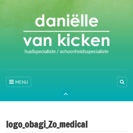
MENU
logo_obagi_Zo_medical