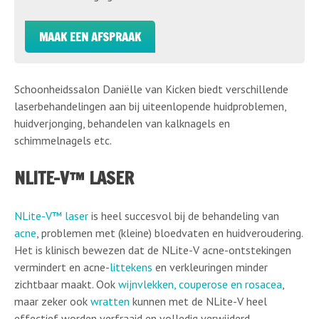
MAAK EEN AFSPRAAK
Schoonheidssalon Daniëlle van Kicken biedt verschillende
laserbehandelingen aan bij uiteenlopende huidproblemen,
huidverjonging, behandelen van kalknagels en
schimmelnagels etc.
NLITE-V™ LASER
NLite-V™ laser
is heel succesvol bij de behandeling van
acne
, problemen met (kleine) bloedvaten en huidveroudering.
Het is klinisch bewezen dat de NLite-V acne-ontstekingen
vermindert en acne-
littekens
en verkleuringen minder
zichtbaar maakt. Ook
wijnvlekken
,
couperose
en
rosacea
,
maar zeker ook
wratten
kunnen met de NLite-V heel
effectief worden verfraaid en volledig verwijderd.