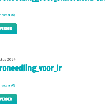
entaar (0)
 VERDER
stus 2014
roneedling_voor_lr
entaar (0)
 VERDER