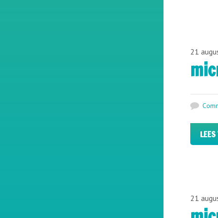
21 augu
mic
Comm
LEES
21 augu
mic