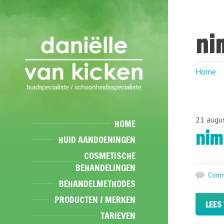
ni
Home
21 augu
HOME
nim
HUID AANDOENINGEN
COSMETISCHE
BEHANDELINGEN
Comm
BEHANDELMETHODES
PRODUCTEN / MERKEN
LEES
TARIEVEN