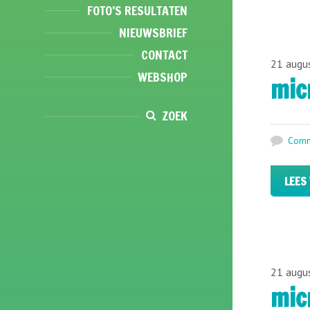
FOTO’S RESULTATEN
NIEUWSBRIEF
CONTACT
21 augu
WEBSHOP
mic
ZOEK
Comm
LEES
21 augu
mic