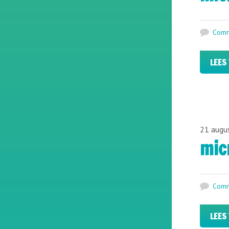
Comm
LEES
21 augu
mic
Comm
LEES