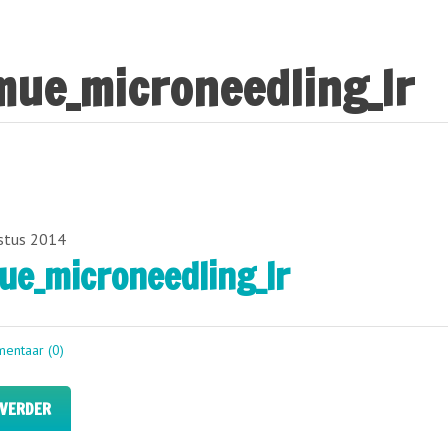
mue_microneedling_lr
stus 2014
ue_microneedling_lr
entaar (0)
 VERDER