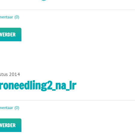
entaar (0)
 VERDER
stus 2014
roneedling2_na_lr
entaar (0)
 VERDER