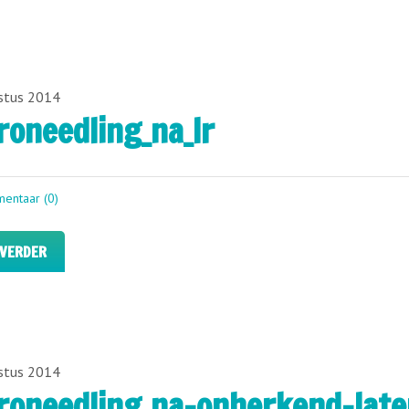
stus 2014
roneedling_na_lr
entaar (0)
 VERDER
stus 2014
roneedling_na-onherkend-late