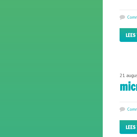
Comm
LEES
21 augu
mic
Comm
LEES