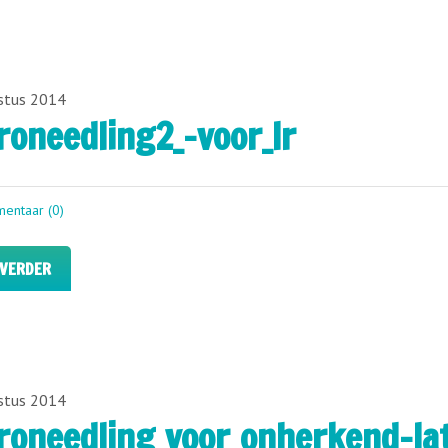
stus 2014
roneedling2_-voor_lr
entaar (0)
 VERDER
stus 2014
roneedling_voor_onherkend-la