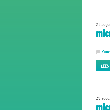
21 augu
mic
Comm
LEES
21 augu
mic