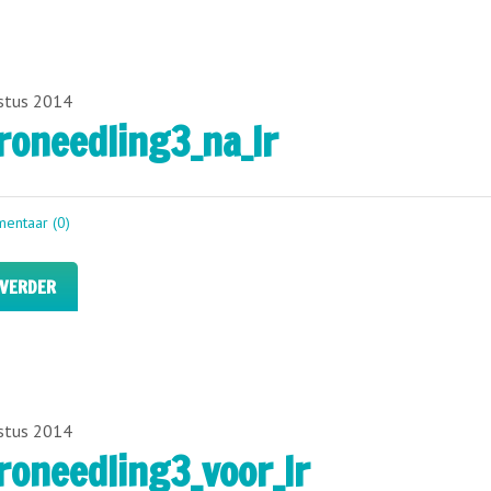
stus 2014
roneedling3_na_lr
entaar (0)
 VERDER
stus 2014
roneedling3_voor_lr