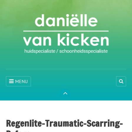
MENU
Regenlite-Traumatic-Scarring-